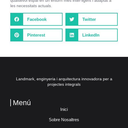
qualsevol espai en un entorn més intel·ligent i adaptat a
les necessitats actuals.
Facebook
Twitter
Pinterest
LinkedIn
Landmark, enginyeria i arquitectura innovadora per a
projectes integrals
Menú
Inici
Sobre Nosaltres