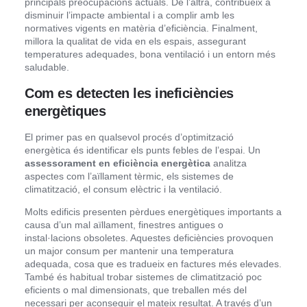
principals preocupacions actuals. De l’altra, contribueix a
disminuir l’impacte ambiental i a complir amb les
normatives vigents en matèria d’eficiència. Finalment,
millora la qualitat de vida en els espais, assegurant
temperatures adequades, bona ventilació i un entorn més
saludable.
Com es detecten les ineficiències
energètiques
El primer pas en qualsevol procés d’optimització
energètica és identificar els punts febles de l’espai. Un
assessorament en eficiència energètica
analitza
aspectes com l’aïllament tèrmic, els sistemes de
climatització, el consum elèctric i la ventilació.
Molts edificis presenten pèrdues energètiques importants a
causa d’un mal aïllament, finestres antigues o
instal·lacions obsoletes. Aquestes deficiències provoquen
un major consum per mantenir una temperatura
adequada, cosa que es tradueix en factures més elevades.
També és habitual trobar sistemes de climatització poc
eficients o mal dimensionats, que treballen més del
necessari per aconseguir el mateix resultat. A través d’un