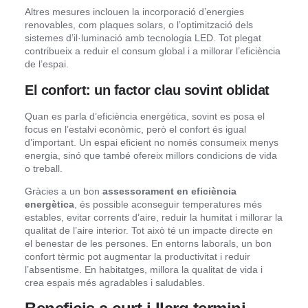
Altres mesures inclouen la incorporació d’energies
renovables, com plaques solars, o l’optimització dels
sistemes d’il·luminació amb tecnologia LED. Tot plegat
contribueix a reduir el consum global i a millorar l’eficiència
de l’espai.
El confort: un factor clau sovint oblidat
Quan es parla d’eficiència energètica, sovint es posa el
focus en l’estalvi econòmic, però el confort és igual
d’important. Un espai eficient no només consumeix menys
energia, sinó que també ofereix millors condicions de vida
o treball.
Gràcies a un bon
assessorament en eficiència
energètica
, és possible aconseguir temperatures més
estables, evitar corrents d’aire, reduir la humitat i millorar la
qualitat de l’aire interior. Tot això té un impacte directe en
el benestar de les persones. En entorns laborals, un bon
confort tèrmic pot augmentar la productivitat i reduir
l’absentisme. En habitatges, millora la qualitat de vida i
crea espais més agradables i saludables.