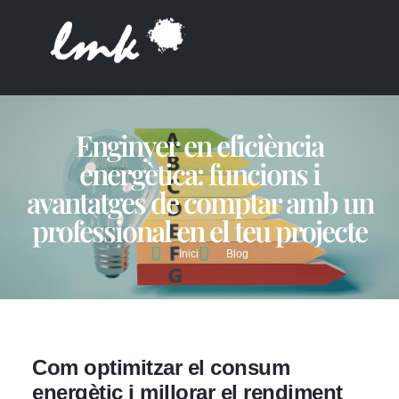
SOBRE 
Enginyer en eficiència
energètica: funcions i
avantatges de comptar amb un
professional en el teu projecte
Inici
Blog
Com optimitzar el consum
energètic i millorar el rendiment