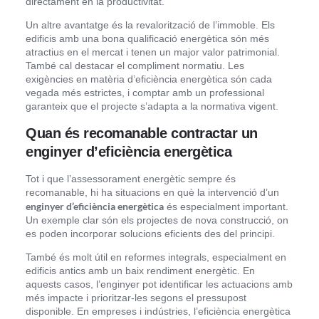
directament en la productivitat.
Un altre avantatge és la revalorització de l’immoble. Els
edificis amb una bona qualificació energètica són més
atractius en el mercat i tenen un major valor patrimonial.
També cal destacar el compliment normatiu. Les
exigències en matèria d’eficiència energètica són cada
vegada més estrictes, i comptar amb un professional
garanteix que el projecte s’adapta a la normativa vigent.
Quan és recomanable contractar un
enginyer d’eficiència energètica
Tot i que l’assessorament energètic sempre és
recomanable, hi ha situacions en què la intervenció d’un
enginyer d’eficiència energètica
és especialment important.
Un exemple clar són els projectes de nova construcció, on
es poden incorporar solucions eficients des del principi.
També és molt útil en reformes integrals, especialment en
edificis antics amb un baix rendiment energètic. En
aquests casos, l’enginyer pot identificar les actuacions amb
més impacte i prioritzar-les segons el pressupost
disponible. En empreses i indústries, l’eficiència energètica