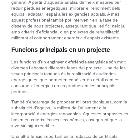
general. A partir d’aquesta anàlisi, defineix mesures per
reduir pèrdues energètiques, millorar el rendiment dels
equips i adaptar l’espai a les exigències actuals. A més,
aquest professional també pot intervenir en la fase de
disseny de nous projectes, assegurant que l’edifici neix ja
amb criteris d’eficiència, o en projectes de rehabilitació,
millorant el comportament energètic d’espais existents.
Funcions principals en un projecte
enginyer d’eficiència energètica
Les funcions d’un
són molt
diverses i abasten diferents fases del projecte. Una de les
seves principals tasques és la realització d’auditories
energètiques, que permeten conèixer en detall com es
consumeix l’energia i on es produeixen les principals
pèrdues.
També s’encarrega de proposar millores tècniques, com la
substitució d’equips, la millora de l’aïllament o la
incorporació d’energies renovables. Aquestes propostes es
basen en criteris tècnics i econòmics, assegurant que la
inversió sigui rendible.
Una altra funció important és la redacció de certificats