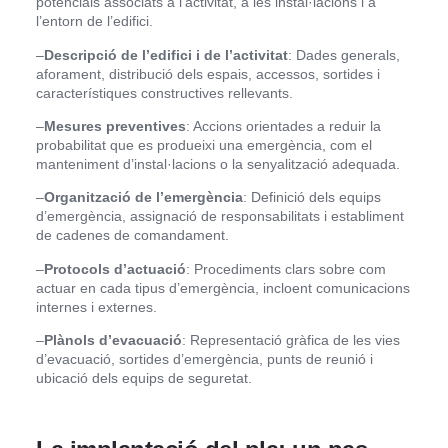
potencials associats a l’activitat, a les instal·lacions i a
l’entorn de l’edifici.
–
Descripció de l’edifici i de l’activitat
: Dades generals,
aforament, distribució dels espais, accessos, sortides i
característiques constructives rellevants.
–
Mesures preventives
: Accions orientades a reduir la
probabilitat que es produeixi una emergència, com el
manteniment d’instal·lacions o la senyalització adequada.
–
Organització de l’emergència
: Definició dels equips
d’emergència, assignació de responsabilitats i establiment
de cadenes de comandament.
–
Protocols d’actuació
: Procediments clars sobre com
actuar en cada tipus d’emergència, incloent comunicacions
internes i externes.
–
Plànols d’evacuació
: Representació gràfica de les vies
d’evacuació, sortides d’emergència, punts de reunió i
ubicació dels equips de seguretat.